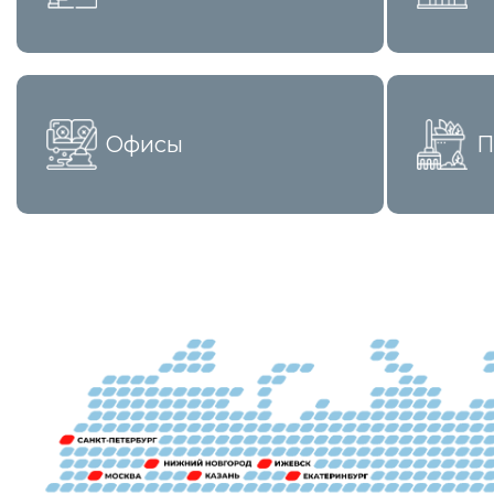
Офисы
П