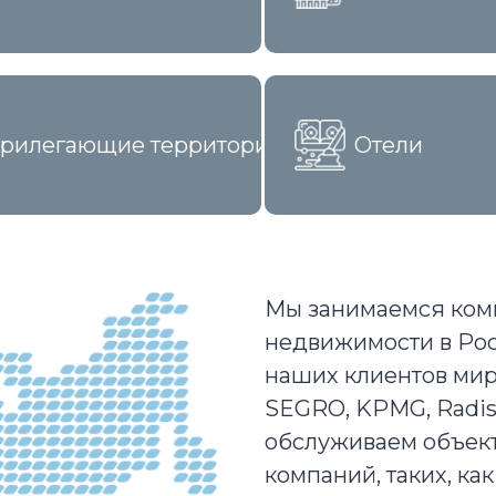
рилегающие территории
Отели
Мы занимаемся ком
недвижимости в Ро
наших клиентов миро
SEGRO, KPMG, Radiss
обслуживаем объек
компаний, таких, ка