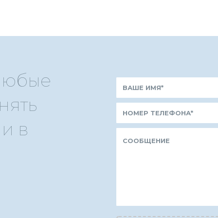
 любые
нять
и в